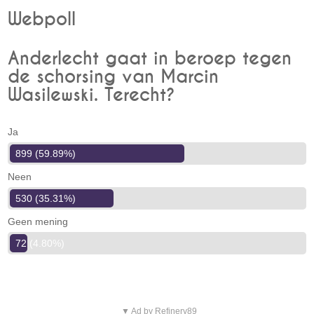
Webpoll
Anderlecht gaat in beroep tegen
de schorsing van Marcin
Wasilewski. Terecht?
Ja
899 (59.89%)
Neen
530 (35.31%)
Geen mening
72 (4.80%)
▼ Ad by Refinery89