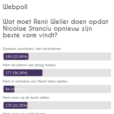
Webpoll
Wat moet René Weiler doen opdat
Nicolae Stanciu opnieuw zijn
beste vorm vindt?
Gewoon voortdoen, niet veranderen
180 (23.56%)
Hem de patron van ploeg maken
277 (36.26%)
Hem in schaduw van Hanni laten spelen
84 (10.99%)
Hem even op de bank zetten
170 (22.25%)
Hem even op verlof sturen