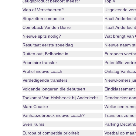
Jeugdproduct bekoort meest?
Top 4
Vlap of Verschaeren?
Uitgeleende ver
Stopzetten competitie
Haalt Anderlecht
Comeback Vanden Borre
Haalt Anderlecht
Nieuwe spits nodig?
Wat brengt Van
Resultaat eerste speeldag
Nieuwe naam st
Rutten out, Belhocine in
Europees voetba
Prioritaire transfer
Potentiële vertr
Profiel nieuwe coach
Ontslag Vanhaez
Verdedigende transfers
Nieuwkomers jun
Volgende jongeren die debuteert
Eindklassement 
Toekomst Van Holsbeeck bij Anderlecht
Dendoncker aan
Marc Coucke
Welke centrumsp
Vanhaezebrouck nieuwe coach?
Transfers zome
Sven Kums
Parking Decathlo
Europa of competitie prioriteit
Voetbal op maa