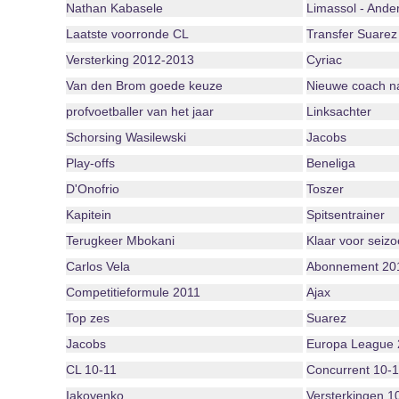
Nathan Kabasele
Limassol - Ander
Laatste voorronde CL
Transfer Suarez
Versterking 2012-2013
Cyriac
Van den Brom goede keuze
Nieuwe coach 
profvoetballer van het jaar
Linksachter
Schorsing Wasilewski
Jacobs
Play-offs
Beneliga
D'Onofrio
Toszer
Kapitein
Spitsentrainer
Terugkeer Mbokani
Klaar voor seiz
Carlos Vela
Abonnement 20
Competitieformule 2011
Ajax
Top zes
Suarez
Jacobs
Europa League 
CL 10-11
Concurrent 10-1
Iakovenko
Versterkingen 1