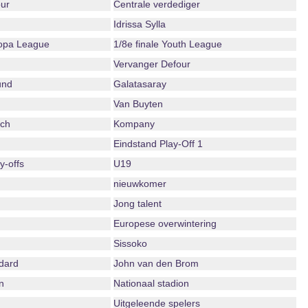
ur
Centrale verdediger
Idrissa Sylla
ropa League
1/8e finale Youth League
Vervanger Defour
und
Galatasaray
Van Buyten
ch
Kompany
Eindstand Play-Off 1
-offs
U19
nieuwkomer
Jong talent
Europese overwintering
Sissoko
dard
John van den Brom
n
Nationaal stadion
Uitgeleende spelers