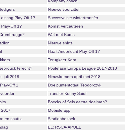
Kompany coach
dedigers
Nieuwe voorzitter
 alsnog Play-Off 1?
Succesvolste wintertransfer
 Play-Off 1?
Komst Vercauteren
 Crombrugge?
Wat met Kums
adion
Nieuwe shirts
l
Haalt Anderlecht Play-Off 1?
ekkers
Terugkeer Kara
ebrouck terecht?
Poulefase Europa League 2017-2018
i-juli 2018
Nieuwkomers april-mei 2018
Play-Off 1
Doelpuntentotaal Teodorczyk
voerder
Transfer Kenny Saief
its
Boeckx of Sels eerste doelman?
r 2017
Mobiele app
n en shuttle
Stadionbezoek
ndag
EL: RSCA-APOEL