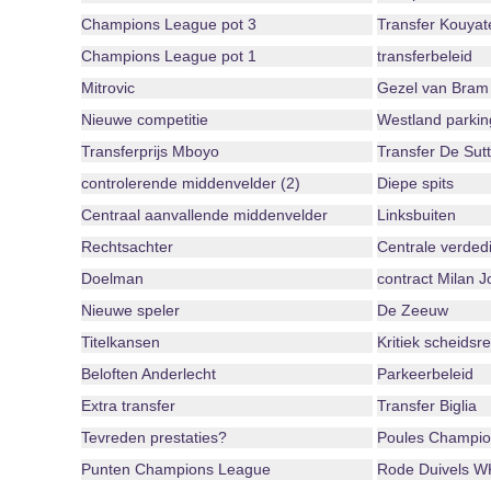
Champions League pot 3
Transfer Kouyat
Champions League pot 1
transferbeleid
Mitrovic
Gezel van Bram 
Nieuwe competitie
Westland parkin
Transferprijs Mboyo
Transfer De Sutt
controlerende middenvelder (2)
Diepe spits
Centraal aanvallende middenvelder
Linksbuiten
Rechtsachter
Centrale verded
Doelman
contract Milan J
Nieuwe speler
De Zeeuw
Titelkansen
Kritiek scheidsr
Beloften Anderlecht
Parkeerbeleid
Extra transfer
Transfer Biglia
Tevreden prestaties?
Poules Champio
Punten Champions League
Rode Duivels W