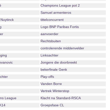
é
Champions League pot 2
Samuel armenteros
Nuytinck
tittelconcurrent
g
Logo BNP Paribas Fortis
er
aanvoerder
Rechtsbuiten
controlerende middenvelder
iging
Linksachter
ovanovic
Jongere die doorbreekt
bekerfinale Genk
echter
Play-offs
Vanden Borre
Vertrek Winterstop
ns League
Klacht na Standard-RSCA
K14
Groepsfase CL