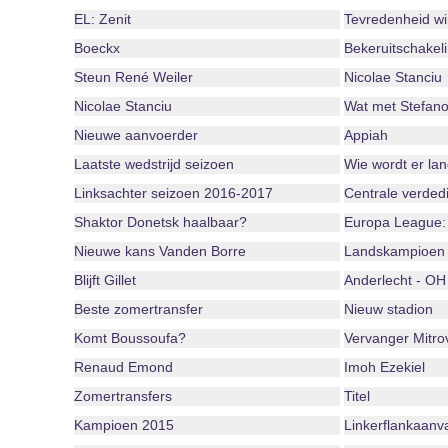
EL: Zenit
Tevredenheid wi
Boeckx
Bekeruitschakel
Steun René Weiler
Nicolae Stanciu
Nicolae Stanciu
Wat met Stefan
Nieuwe aanvoerder
Appiah
Laatste wedstrijd seizoen
Wie wordt er la
Linksachter seizoen 2016-2017
Centrale verded
Shaktor Donetsk haalbaar?
Europa League:
Nieuwe kans Vanden Borre
Landskampioen
Blijft Gillet
Anderlecht - OH
Beste zomertransfer
Nieuw stadion
Komt Boussoufa?
Vervanger Mitro
Renaud Emond
Imoh Ezekiel
Zomertransfers
Titel
Kampioen 2015
Linkerflankaanva