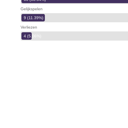
Gelijkspelen
9 (11.39%)
Verliezen
4 (5.06%)