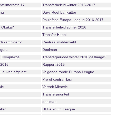
ntermercato 17
Transferbeleid winter 2016-2017
ing
Davy Roef bankzitter
Poulefase Europa League 2016-2017
o Okaka?
Transferbeleid zomer 2016
Transfer Hanni
ndskampioen?
Centraal middenveld
igers
Doelman
 Olympiakos
Transferperiode winter 2016 geslaagd?
 2016
Rapport 2015
 Leuven afgelast
Volgende ronde Europa League
Pro of contra Hasi
vic
Vertrek Mitrovic
Transferprioriteit
doelman
ller
UEFA Youth League