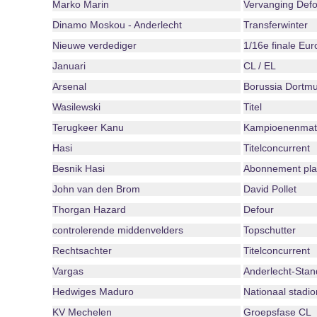
Marko Marin
Vervanging Defo
Dinamo Moskou - Anderlecht
Transferwinter
Nieuwe verdediger
1/16e finale Eu
Januari
CL / EL
Arsenal
Borussia Dortm
Wasilewski
Titel
Terugkeer Kanu
Kampioenenmat
Hasi
Titelconcurrent
Besnik Hasi
Abonnement play
John van den Brom
David Pollet
Thorgan Hazard
Defour
controlerende middenvelders
Topschutter
Rechtsachter
Titelconcurrent
Vargas
Anderlecht-Stan
Hedwiges Maduro
Nationaal stadio
KV Mechelen
Groepsfase CL