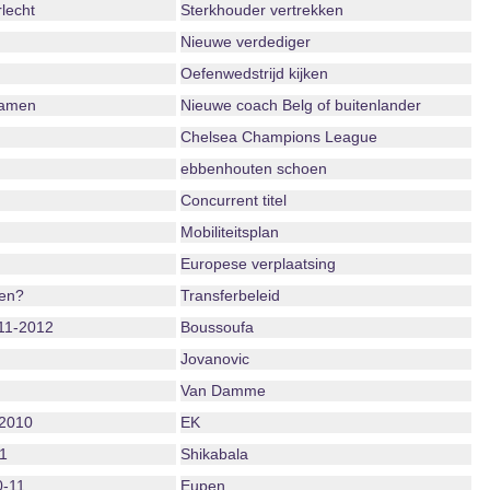
lecht
Sterkhouder vertrekken
Nieuwe verdediger
Oefenwedstrijd kijken
namen
Nieuwe coach Belg of buitenlander
Chelsea Champions League
ebbenhouten schoen
Concurrent titel
Mobiliteitsplan
Europese verplaatsing
oen?
Transferbeleid
11-2012
Boussoufa
Jovanovic
Van Damme
2010
EK
1
Shikabala
0-11
Eupen