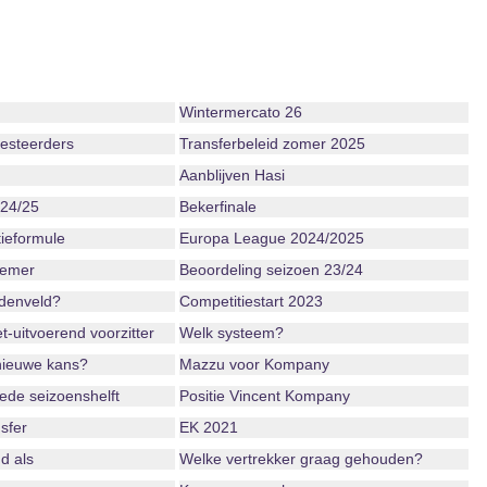
Wintermercato 26
vesteerders
Transferbeleid zomer 2025
Aanblijven Hasi
 24/25
Bekerfinale
ieformule
Europa League 2024/2025
iemer
Beoordeling seizoen 23/24
ddenveld?
Competitiestart 2023
-uitvoerend voorzitter
Welk systeem?
nieuwe kans?
Mazzu voor Kompany
ede seizoenshelft
Positie Vincent Kompany
sfer
EK 2021
d als
Welke vertrekker graag gehouden?