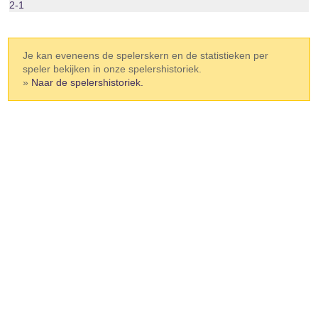
2-1
Je kan eveneens de spelerskern en de statistieken per
speler bekijken in onze spelershistoriek.
»
Naar de spelershistoriek.