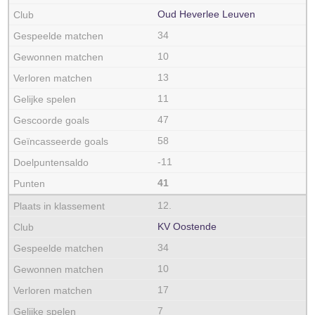
Oud Heverlee Leuven
34
10
13
11
47
58
-11
41
12.
KV Oostende
34
10
17
7