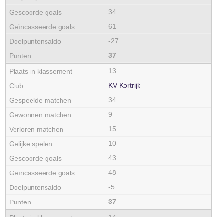
34
61
-27
37
13.
KV Kortrijk
34
9
15
10
43
48
-5
37