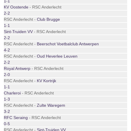
1-1
KV Oostende
- RSC Anderlecht
2-2
RSC Anderlecht -
Club Brugge
1-1
Sint-Truiden VV
- RSC Anderlecht
2-2
RSC Anderlecht -
Beerschot Voetbalclub Antwerpen
4-2
RSC Anderlecht -
Oud Heverlee Leuven
2-2
Royal Antwerp
- RSC Anderlecht
2-0
RSC Anderlecht -
KV Kortrijk
1-1
Charleroi
- RSC Anderlecht
1-3
RSC Anderlecht -
Zulte Waregem
3-2
RFC Seraing
- RSC Anderlecht
0-5
RSC Anderlecht -
Sint-Truiden VV