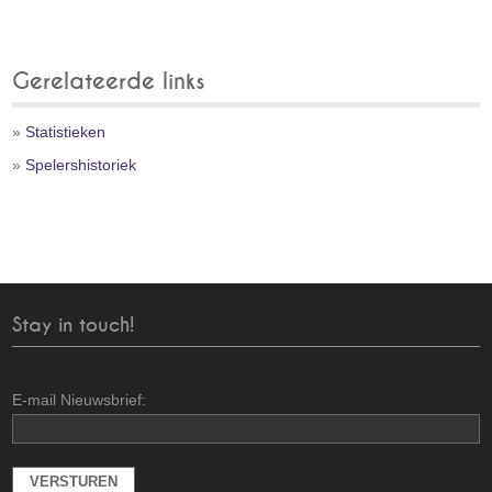
Gerelateerde links
»
Statistieken
»
Spelershistoriek
Stay in touch!
E-mail Nieuwsbrief: