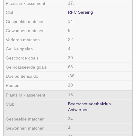
17.
RFC Seraing
34
8
22
4
30
68
-38
28
18.
Beerschot Voetbalclub
Antwerpen
34
4