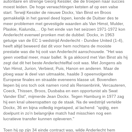
autoritaire en strenge Georg Kessler, die de troepen naar succes
moest leiden. De hoge verwachtingen ketsten af op een valse
start. Terwijl Kessler de nieuwe Dockx, Van Binst en Broos
gemakkelijk in het gareel deed lopen, kende de Duitser des te
meer problemen met gevestigde waarden als Van Himst, Mulder,
Plaskie, Kialunda,... Op het einde van het seizoen 1971-1972 kon
Anderlecht evenwel pronken met de dubbel. Dockx, in 1963
getuige van de EC 1-wedstrijd Anderlecht - Dundee United (1-4),
heeft altijd beweerd dat dit voor hem nochtans de mooiste
prestatie was die hij ooit van Anderlecht aanschouwde. "Het was
geen voetbal meer, maar ballet. Ik ga akkoord met Van Binst als hij
zegt dat dit het beste Anderlechtelftal ooit was. Met Jongens als
Van Himst, Jurion, Verbiest, Puis, Hanon en anderen. Maar de
ploeg waar ik deel van uitmaakte, haalde 3 opeenvolgende
Europese finales en straalde eveneens klasse uit. Bovendien
liepen bij ons toch ook namen rond als Rensenbrink, Vercauteren,
Coeck, Thissen, Broos, Dusbaba en een opportunist als Swat
Vander Elst", mijmerde Jean Dockx. Tegen Hamburg in 1977 zag
hij een knal uiteenspatten op de staak. Na de wedstrijd vertelde
Dockx, 36 en bijna volledig ingetaped, al lachend: "spijtig, een
doelpunt in zo'n belangrijke match had misschien nog een
lucratieve transfer kunnen opleveren."
Toen hij op zijn 34 einde contract was, wilde Anderlecht hem