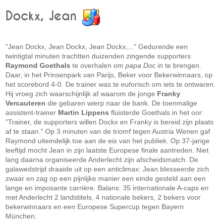
Dockx, Jean
"Jean Dockx, Jean Dockx, Jean Dockx,..." Gedurende een
twintigtal minuten trachtten duizenden zingende supporters
Raymond Goethals
te overhalen om
papa Doc
in te brengen.
Daar, in het Prinsenpark van Parijs, Beker voor Bekerwinnaars, op
het scorebord 4-0. De trainer was te euforisch om iets te ontwaren.
Hij vroeg zich waarschijnlijk af waarom de jonge
Franky
Vercauteren
die gebaren wierp naar de bank. De toenmalige
assistent-trainer
Martin Lippens
fluisterde Goethals in het oor:
"Trainer, de supporters willen Dockx en Franky is bereid zijn plaats
af te staan." Op 3 minuten van de triomf tegen Austria Wenen gaf
Raymond uiteindelijk toe aan de eis van het publiek. Op 37-jarige
leeftijd mocht Jean in zijn laatste Europese finale aantreden. Niet
lang daarna organiseerde Anderlecht zijn afscheidsmatch. De
galawedstrijd draaide uit op een anticlimax: Jean blesseerde zich
zwaar en zag op een pijnlijke manier een einde gesteld aan een
lange en imposante carrière. Balans: 35 internationale A-caps en
met Anderlecht 2 landstitels, 4 nationale bekers, 2 bekers voor
bekerwinnaars en een Europese Supercup tegen Bayern
München.