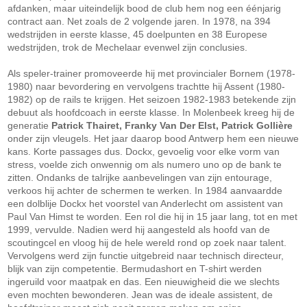
afdanken, maar uiteindelijk bood de club hem nog een éénjarig
contract aan. Net zoals de 2 volgende jaren. In 1978, na 394
wedstrijden in eerste klasse, 45 doelpunten en 38 Europese
wedstrijden, trok de Mechelaar evenwel zijn conclusies.
Als speler-trainer promoveerde hij met provincialer Bornem (1978-
1980) naar bevordering en vervolgens trachtte hij Assent (1980-
1982) op de rails te krijgen. Het seizoen 1982-1983 betekende zijn
debuut als hoofdcoach in eerste klasse. In Molenbeek kreeg hij de
generatie
Patrick Thairet, Franky Van Der Elst, Patrick Gollière
onder zijn vleugels. Het jaar daarop bood Antwerp hem een nieuwe
kans. Korte passages dus. Dockx, gevoelig voor elke vorm van
stress, voelde zich onwennig om als numero uno op de bank te
zitten. Ondanks de talrijke aanbevelingen van zijn entourage,
verkoos hij achter de schermen te werken. In 1984 aanvaardde
een dolblije Dockx het voorstel van Anderlecht om assistent van
Paul Van Himst te worden. Een rol die hij in 15 jaar lang, tot en met
1999, vervulde. Nadien werd hij aangesteld als hoofd van de
scoutingcel en vloog hij de hele wereld rond op zoek naar talent.
Vervolgens werd zijn functie uitgebreid naar technisch directeur,
blijk van zijn competentie. Bermudashort en T-shirt werden
ingeruild voor maatpak en das. Een nieuwigheid die we slechts
even mochten bewonderen. Jean was de ideale assistent, de