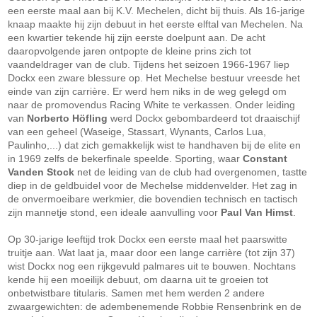
een eerste maal aan bij K.V. Mechelen, dicht bij thuis. Als 16-jarige
knaap maakte hij zijn debuut in het eerste elftal van Mechelen. Na
een kwartier tekende hij zijn eerste doelpunt aan. De acht
daaropvolgende jaren ontpopte de kleine prins zich tot
vaandeldrager van de club. Tijdens het seizoen 1966-1967 liep
Dockx een zware blessure op. Het Mechelse bestuur vreesde het
einde van zijn carrière. Er werd hem niks in de weg gelegd om
naar de promovendus Racing White te verkassen. Onder leiding
van
Norberto Höfling
werd Dockx gebombardeerd tot draaischijf
van een geheel (Waseige, Stassart, Wynants, Carlos Lua,
Paulinho,...) dat zich gemakkelijk wist te handhaven bij de elite en
in 1969 zelfs de bekerfinale speelde. Sporting, waar
Constant
Vanden Stock
net de leiding van de club had overgenomen, tastte
diep in de geldbuidel voor de Mechelse middenvelder. Het zag in
de onvermoeibare werkmier, die bovendien technisch en tactisch
zijn mannetje stond, een ideale aanvulling voor
Paul Van Himst
.
Op 30-jarige leeftijd trok Dockx een eerste maal het paarswitte
truitje aan. Wat laat ja, maar door een lange carrière (tot zijn 37)
wist Dockx nog een rijkgevuld palmares uit te bouwen. Nochtans
kende hij een moeilijk debuut, om daarna uit te groeien tot
onbetwistbare titularis. Samen met hem werden 2 andere
zwaargewichten: de adembenemende Robbie Rensenbrink en de