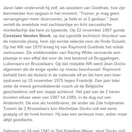
Jaren later ondervindt hij zelf, als assistent van Goethals, hoe zijn
leermeester kon opgaan in het moment. "Trainer, je mag geen
vervangingen meer doorvoeren, je hebt er al 3 gedaan." Jean
vertelt de anekdote met zachtaardige en licht sarcastische
monkellachje dat hem zo typeerde. Op 22 november 1967 gunde
Constant Vanden Stock
, op dat ogenblik technisch directeur van
de nationale ploeg, hem zijn eerste selectie voor de Rode Duivels.
Op het WK van 1970 kreeg hij van Raymond Goethals het volste
vertrouwen. De middenvelder van Racing White veroverde een
plaatsje in een elftal dat voor de rest bestond uit Bruggelingen,
Luikenaars en Brusselaars. Op dat mislukte WK werd Jean Dockx
algemeen als de enige speler op niveau beschouwd. Raymond
behield hem als titularis in de nationale elf en liet hem een keer
opdraven op 15 november 1975 tegen Frankrijk. Een jaar later
zette de meest gemediateerde coach uit de Belgische
geschiedenis zelf een stapje achteruit. Het pad van de 2 heren
kruisten elkaar weer van 1987 tot 1989, in de dug-out van
Anderlecht. De ene als hoofdtrainer, de ander als 2de hulptrainer.
Tussen de 2 Brusselaars kon Mechelaar Dockx ook wel eens
grappig uit de hoek komen. Hij was een serieuze man, sober maar
altijd goedlachs.
Geboren op 24 mei 1941 in Sint-Katelijne-Waver, sloot Dockx zich