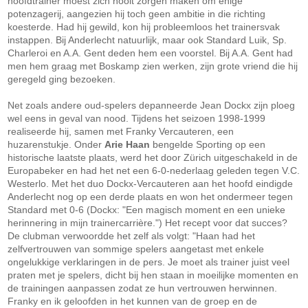
hoofdtrainer moest zich nooit zorgen maken om enige
potenzagerij, aangezien hij toch geen ambitie in die richting
koesterde. Had hij gewild, kon hij probleemloos het trainersvak
instappen. Bij Anderlecht natuurlijk, maar ook Standard Luik, Sp.
Charleroi en A.A. Gent deden hem een voorstel. Bij A.A. Gent had
men hem graag met Boskamp zien werken, zijn grote vriend die hij
geregeld ging bezoeken.
Net zoals andere oud-spelers depanneerde Jean Dockx zijn ploeg
wel eens in geval van nood. Tijdens het seizoen 1998-1999
realiseerde hij, samen met Franky Vercauteren, een
huzarenstukje. Onder
Arie Haan
bengelde Sporting op een
historische laatste plaats, werd het door Zürich uitgeschakeld in de
Europabeker en had het net een 6-0-nederlaag geleden tegen V.C.
Westerlo. Met het duo Dockx-Vercauteren aan het hoofd eindigde
Anderlecht nog op een derde plaats en won het ondermeer tegen
Standard met 0-6 (Dockx: "Een magisch moment en een unieke
herinnering in mijn trainercarrière.") Het recept voor dat succes?
De clubman verwoordde het zelf als volgt: "Haan had het
zelfvertrouwen van sommige spelers aangetast met enkele
ongelukkige verklaringen in de pers. Je moet als trainer juist veel
praten met je spelers, dicht bij hen staan in moeilijke momenten en
de trainingen aanpassen zodat ze hun vertrouwen herwinnen.
Franky en ik geloofden in het kunnen van de groep en de