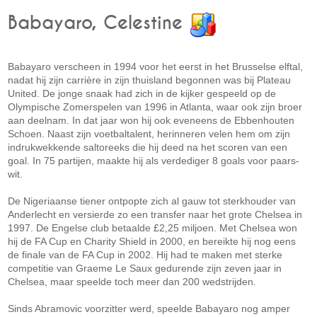
Babayaro, Celestine
Babayaro verscheen in 1994 voor het eerst in het Brusselse elftal,
nadat hij zijn carrière in zijn thuisland begonnen was bij Plateau
United. De jonge snaak had zich in de kijker gespeeld op de
Olympische Zomerspelen van 1996 in Atlanta, waar ook zijn broer
aan deelnam. In dat jaar won hij ook eveneens de Ebbenhouten
Schoen. Naast zijn voetbaltalent, herinneren velen hem om zijn
indrukwekkende saltoreeks die hij deed na het scoren van een
goal. In 75 partijen, maakte hij als verdediger 8 goals voor paars-
wit.
De Nigeriaanse tiener ontpopte zich al gauw tot sterkhouder van
Anderlecht en versierde zo een transfer naar het grote Chelsea in
1997. De Engelse club betaalde £2,25 miljoen. Met Chelsea won
hij de FA Cup en Charity Shield in 2000, en bereikte hij nog eens
de finale van de FA Cup in 2002. Hij had te maken met sterke
competitie van Graeme Le Saux gedurende zijn zeven jaar in
Chelsea, maar speelde toch meer dan 200 wedstrijden.
Sinds Abramovic voorzitter werd, speelde Babayaro nog amper