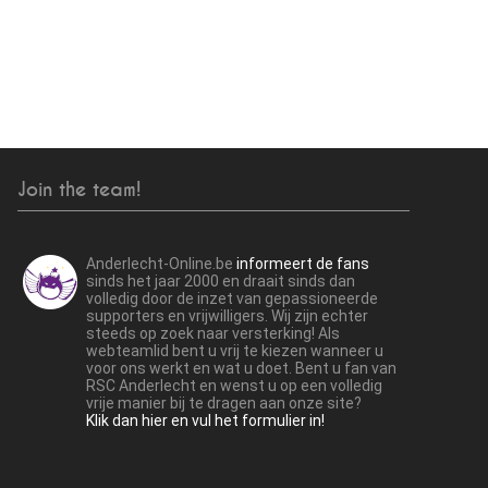
Join the team!
Anderlecht-Online.be
informeert de fans
sinds het jaar 2000 en draait sinds dan
volledig door de inzet van gepassioneerde
supporters en vrijwilligers. Wij zijn echter
steeds op zoek naar versterking! Als
webteamlid bent u vrij te kiezen wanneer u
voor ons werkt en wat u doet. Bent u fan van
RSC Anderlecht en wenst u op een volledig
vrije manier bij te dragen aan onze site?
Klik dan hier en vul het formulier in!