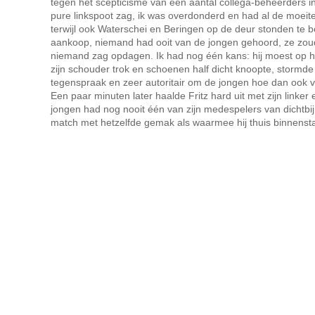
tegen het scepticisme van een aantal collega-beheerders in. 
pure linkspoot zag, ik was overdonderd en had al de moeit
terwijl ook Waterschei en Beringen op de deur stonden te 
aankoop, niemand had ooit van de jongen gehoord, ze zouden
niemand zag opdagen. Ik had nog één kans: hij moest op het v
zijn schouder trok en schoenen half dicht knoopte, stormde i
tegenspraak en zeer autoritair om de jongen hoe dan ook van 
Een paar minuten later haalde Fritz hard uit met zijn linke
jongen had nog nooit één van zijn medespelers van dichtbi
match met hetzelfde gemak als waarmee hij thuis binnenst