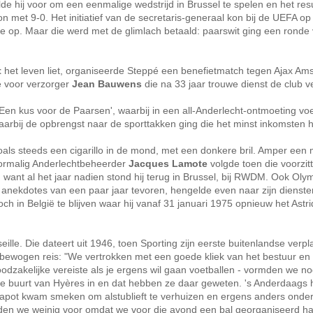
 hij voor om een eenmalige wedstrijd in Brussel te spelen en het resu
on met 9-0. Het initiatief van de secretaris-generaal kon bij de UEFA op
e op. Maar die werd met de glimlach betaald: paarswit ging een ronde
t
het leven liet, organiseerde Steppé een benefietmatch tegen Ajax Am
de voor verzorger
Jean Bauwens
die na 33 jaar trouwe dienst de club ve
Een kus voor de Paarsen', waarbij in een all-Anderlecht-ontmoeting voe
arbij de opbrengst naar de sporttakken ging die het minst inkomsten 
oals steeds een cigarillo in de mond, met een donkere bril. Amper een
voormalig Anderlechtbeheerder
Jacques Lamote
volgde toen die voorzit
r, want al het jaar nadien stond hij terug in Brussel, bij RWDM. Ook Ol
anekdotes van een paar jaar tevoren, hengelde even naar zijn dienst
och in België te blijven waar hij vanaf 31 januari 1975 opnieuw het Astr
le. Die dateert uit 1946, toen Sporting zijn eerste buitenlandse verpl
en bewogen reis: "We vertrokken met een goede kliek van het bestuur en
dzakelijke vereiste als je ergens wil gaan voetballen - vormden we n
n de buurt van Hyères in en dat hebben ze daar geweten. 's Anderdaags
 kapot kwam smeken om alstublieft te verhuizen en ergens anders onde
den we weinig voor omdat we voor die avond een bal georganiseerd h