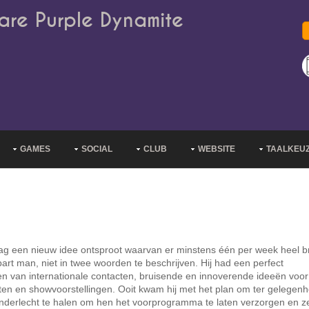
are Purple Dynamite
GAMES
SOCIAL
CLUB
WEBSITE
TAALKEU
dag een nieuw idee ontsproot waarvan er minstens één per week heel b
part man, niet in twee woorden te beschrijven. Hij had een perfect
n van internationale contacten, bruisende en innoverende ideeën voor
ten en showvoorstellingen. Ooit kwam hij met het plan om ter gelegenh
derlecht te halen om hen het voorprogramma te laten verzorgen en ze