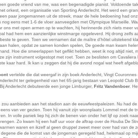
 een goede vriend van me, was een begenadigde pianist. Voldoende ta
t orkest, een organisatie van Sporting Anderlecht. Het werd een gran
 een paar jongemannen uit de streek, maar de hele bedoening had on
s nog eens met 1-6 de vloer aanveegden met Olympique Marseille. Wa
ar ons met open armen op te wachten, hij herinnerde zich niets meer v
l had hem een aanzienlijke winstmarge opgeleverd. Hij drong zelfs aa
n beste te geven. Toen we vernamen dat de maître d’hôtel uitstekend kla
u gaan halen, opdat ze samen konden spelen, De goede man kwam hele
 hand. Hoe die smeerlappen het geflikt hebben, weet ik nog altijd niet, 
e zijn instrument volgestopt met roet. Toen ze beslisten om Cavaliera
te kaar hard. Ik kan u zeggen dat hij die avond nogal wat heeft afgebla
pont
vertelde die dat weergaf in zijn boek Anderlecht, Vingt Couronnes 
 Anderlecht ter gelegenheid van het 65-jarig bestaan van Leopold Club B
f. Bij Anderlecht debuteerde een jonge Limburger,
Fritz Vandenboer
. H
dag zou aanbieden aan het stadion aan de eeuwfeestpaleizen. Nu had de
t eens van ver gezien. Toen hij vanuit zijn woonplaats Lommel met de tr
en. In volle paniek liep hij zich de benen van onder het lijf op zoek naa
brengen. Zo kwam hij een half uur voor de aftrap over de Houba De St
 opwarmen waren en ikzelf al geen druppel zweet meer over had van de 
 degene die de komst van de jongeman geregeld had, helemaal op mijn