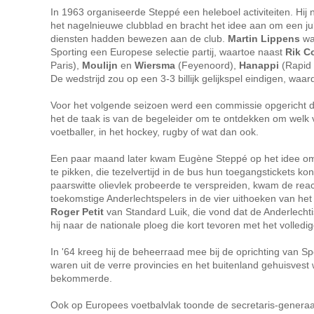
In 1963 organiseerde Steppé een heleboel activiteiten. Hij
het nagelnieuwe clubblad en bracht het idee aan om een jub
diensten hadden bewezen aan de club.
Martin Lippens
wa
Sporting een Europese selectie partij, waartoe naast
Rik C
Paris),
Moulijn
en
Wiersma
(Feyenoord),
Hanappi
(Rapid
De wedstrijd zou op een 3-3 billijk gelijkspel eindigen, wa
Voor het volgende seizoen werd een commissie opgericht di
het de taak is van de begeleider om te ontdekken om welk v
voetballer, in het hockey, rugby of wat dan ook.
Een paar maand later kwam Eugène Steppé op het idee om 
te pikken, die tezelvertijd in de bus hun toegangstickets 
paarswitte olievlek probeerde te verspreiden, kwam de reac
toekomstige Anderlechtspelers in de vier uithoeken van het
Roger Petit
van Standard Luik, die vond dat de Anderlecht
hij naar de nationale ploeg die kort tevoren met het volledi
In '64 kreeg hij de beheerraad mee bij de oprichting van Sp
waren uit de verre provincies en het buitenland gehuisvest 
bekommerde.
Ook op Europees voetbalvlak toonde de secretaris-generaal z