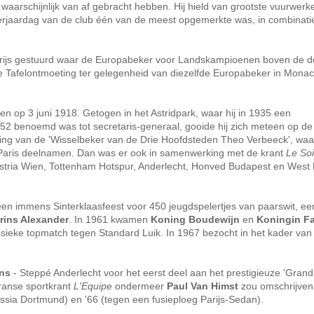
 waarschijnlijk van af gebracht hebben. Hij hield van grootste vuurwerk
 verjaardag van de club één van de meest opgemerkte was, in combinat
Parijs gestuurd waar de Europabeker voor Landskampioenen boven de 
de Tafelontmoeting ter gelegenheid van diezelfde Europabeker in Mona
n op 3 juni 1918. Getogen in het Astridpark, waar hij in 1935 een
952 benoemd was tot secretaris-generaal, gooide hij zich meteen op de
hting van de 'Wisselbeker van de Drie Hoofdsteden Theo Verbeeck', wa
 Paris deelnamen. Dan was er ook in samenwerking met de krant
Le Soi
 Austria Wien, Tottenham Hotspur, Anderlecht, Honved Budapest en Wes
en immens Sinterklaasfeest voor 450 jeugdspelertjes van paarswit, ee
rins Alexander
. In 1961 kwamen
Koning Boudewijn
en
Koningin Fa
ssieke topmatch tegen Standard Luik. In 1967 bezocht in het kader van 
ns
- Steppé Anderlecht voor het eerst deel aan het prestigieuze 'Grand
 Franse sportkrant
L'Equipe
ondermeer
Paul Van Himst
zou omschrijven
ussia Dortmund) en '66 (tegen een fusieploeg Parijs-Sedan).