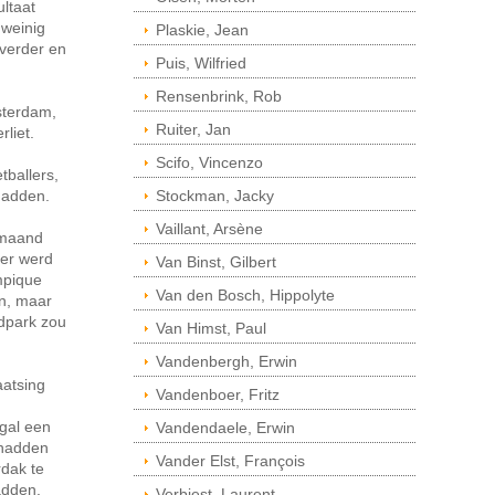
ltaat
 weinig
Plaskie, Jean
 verder en
Puis, Wilfried
Rensenbrink, Rob
sterdam,
Ruiter, Jan
rliet.
Scifo, Vincenzo
tballers,
hadden.
Stockman, Jacky
Vaillant, Arsène
 maand
ter werd
Van Binst, Gilbert
ympique
Van den Bosch, Hippolyte
en, maar
idpark zou
Van Himst, Paul
Vandenbergh, Erwin
aatsing
Vandenboer, Fritz
ogal een
Vandendaele, Erwin
 hadden
Vander Elst, François
rdak te
adden.
Verbiest, Laurent