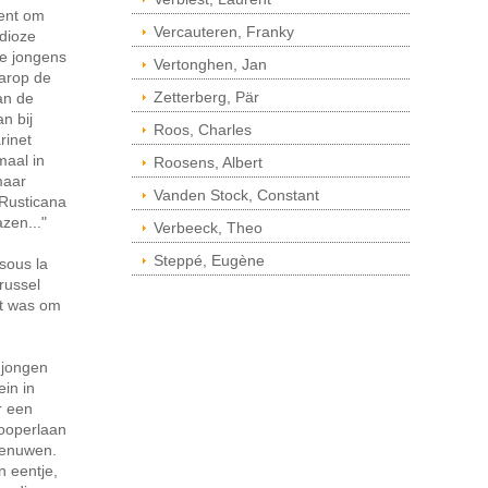
lent om
Vercauteren, Franky
dioze
ze jongens
Vertonghen, Jan
arop de
Zetterberg, Pär
an de
n bij
Roos, Charles
rinet
maal in
Roosens, Albert
maar
Vanden Stock, Constant
 Rusticana
zen..."
Verbeeck, Theo
Steppé, Eugène
sous la
russel
et was om
 jongen
ein in
r een
rooperlaan
zenuwen.
 eentje,