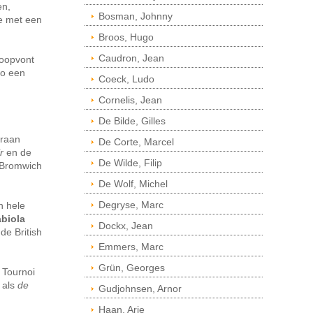
en,
Bosman, Johnny
ie met een
Broos, Hugo
Caudron, Jean
doopvont
co een
Coeck, Ludo
Cornelis, Jean
De Bilde, Gilles
araan
De Corte, Marcel
r
en de
De Wilde, Filip
t Bromwich
De Wolf, Michel
Degryse, Marc
n hele
biola
Dockx, Jean
de British
Emmers, Marc
Grün, Georges
 Tournoi
 als
de
Gudjohnsen, Arnor
Haan, Arie