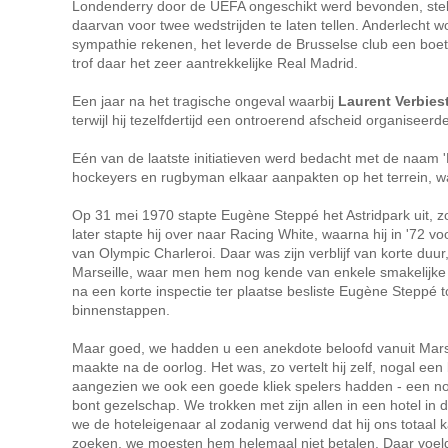
Londenderry door de UEFA ongeschikt werd bevonden, stelde
daarvan voor twee wedstrijden te laten tellen. Anderlecht w
sympathie rekenen, het leverde de Brusselse club een boet
trof daar het zeer aantrekkelijke Real Madrid.
Een jaar na het tragische ongeval waarbij
Laurent Verbies
terwijl hij tezelfdertijd een ontroerend afscheid organiseer
Eén van de laatste initiatieven werd bedacht met de naam '
hockeyers en rugbyman elkaar aanpakten op het terrein, wa
Op 31 mei 1970 stapte Eugène Steppé het Astridpark uit, z
later stapte hij over naar Racing White, waarna hij in '72 
van Olympic Charleroi. Daar was zijn verblijf van korte duu
Marseille, waar men hem nog kende van enkele smakelijke 
na een korte inspectie ter plaatse besliste Eugène Steppé t
binnenstappen.
Maar goed, we hadden u een anekdote beloofd vanuit Marseil
maakte na de oorlog. Het was, zo vertelt hij zelf, nogal e
aangezien we ook een goede kliek spelers hadden - een noo
bont gezelschap. We trokken met zijn allen in een hotel i
we de hoteleigenaar al zodanig verwend dat hij ons totaal
zoeken, we moesten hem helemaal niet betalen. Daar voel