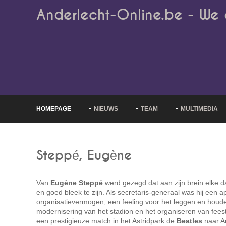
Anderlecht-Online.be - We 
HOMEPAGE
NIEUWS
TEAM
MULTIMEDIA
Steppé, Eugène
Van
Eugène Steppé
werd gezegd dat aan zijn brein elke 
en goed bleek te zijn. Als secretaris-generaal was hij een a
organisatievermogen, een feeling voor het leggen en houde
modernisering van het stadion en het organiseren van fees
een prestigieuze match in het Astridpark de
Beatles
naar An