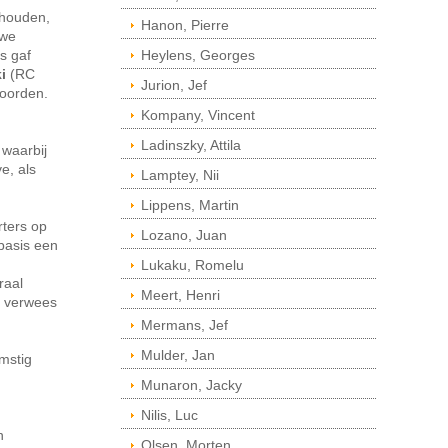
 houden,
Hanon, Pierre
uwe
s gaf
Heylens, Georges
i
(RC
Jurion, Jef
oorden.
Kompany, Vincent
Ladinszky, Attila
 waarbij
e, als
Lamptey, Nii
Lippens, Martin
ters op
Lozano, Juan
sbasis een
Lukaku, Romelu
raal
Meert, Henri
e verwees
.
Mermans, Jef
Mulder, Jan
omstig
Munaron, Jacky
Nilis, Luc
n
Olsen, Morten