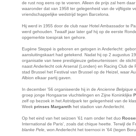
de rust nog eens op te voeren. Alleen de prijs zal hem daar
waaronder dat van 1958 ter gelegenheid van de vijftigste
vriendschappelijke wedstrijd tegen Barcelona.
Hij werd in 1955 door de club naar Hotel Ambassador te 
werd gehouden. Twaalf jaar later gaf hij op de eerste Ron
opgemerkte toesprak ten gehore.
Eugène Steppé is geboren en getogen in Anderlecht: gebore
aansluitingskaart had getekend. Nadat hij op 2 augustus 1
organisatie van twee prestigieuze gebeurtenissen: de stic
naast Anderlecht ook Arsenal (Londen) en Racing Club de
stad Brussel het Festival van Brussel op de Heizel, waar
Albion elkaar partij gaven.
In december '56 organiseerde hij in de
Ancienne Belgique
e
groep jonge Hongaarse vluchtelingen en Zijne Koninklijke
P
zelf op bezoek in het Astridpark ter gelegenheid van de kla
Week
prinses Margareth
het stadion van Anderlecht.
Op het eind van het seizoen '61 nam onder het duo
Roose
International de Paris', zoals dat chique heette. Terwijl de
blanke Pele
, won Anderlecht het toernooi in '64 (tegen Bor