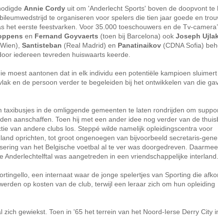
 nodigde
Annie Cordy
uit om 'Anderlecht Sports' boven de doopvont te
ileumwedstrijd te organiseren voor spelers die tien jaar goede en tro
s het eerste feestvarken. Voor 35.000 toeschouwers en de Tv-camera’
oppens
en
Fernand Goyvaerts
(toen bij Barcelona) ook
Joseph Ujlak
 Wien),
Santisteban
(Real Madrid) en
Panatinaikov
(CDNA Sofia) beh
ardoor iedereen tevreden huiswaarts keerde.
e moest aantonen dat in elk individu een potentiële kampioen sluimert
lak en de persoon verder te begeleiden bij het ontwikkelen van die gav
taxibusjes in de omliggende gemeenten te laten rondrijden om suppor
konden aanschaffen. Toen hij met een ander idee nog verder van de thui
tie van andere clubs los. Steppé wilde namelijk opleidingscentra voor
 land oprichten, tot groot ongenoegen van bijvoorbeeld secretaris-gene
isering van het Belgische voetbal al te ver was doorgedreven. Daarme
ge Anderlechtelftal was aangetreden in een vriendschappelijke interland
ortingello, een internaat waar de jonge spelertjes van Sporting die afk
werden op kosten van de club, terwijl een leraar zich om hun opleiding
ich gewiekst. Toen in '65 het terrein van het Noord-Ierse Derry City i