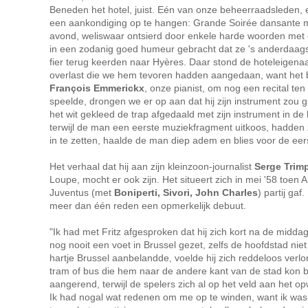
Beneden het hotel, juist. Eén van onze beheerraadsleden,
een aankondiging op te hangen: Grande Soirée dansante me
avond, weliswaar ontsierd door enkele harde woorden met
in een zodanig goed humeur gebracht dat ze 's anderdaag
fier terug keerden naar Hyères. Daar stond de hoteleigena
overlast die we hem tevoren hadden aangedaan, want het ba
François Emmerickx
, onze pianist, om nog een recital te
speelde, drongen we er op aan dat hij zijn instrument zo
het wit gekleed de trap afgedaald met zijn instrument in de
terwijl de man een eerste muziekfragment uitkoos, hadden z
in te zetten, haalde de man diep adem en blies voor de eers
Het verhaal dat hij aan zijn kleinzoon-journalist
Serge Trim
Loupe, mocht er ook zijn. Het situeert zich in mei '58 toen
Juventus (met
Boniperti, Sivori, John Charles
) partij ga
meer dan één reden een opmerkelijk debuut.
"Ik had met Fritz afgesproken dat hij zich kort na de mid
nog nooit een voet in Brussel gezet, zelfs de hoofdstad nie
hartje Brussel aanbelandde, voelde hij zich reddeloos verlor
tram of bus die hem naar de andere kant van de stad kon 
aangerend, terwijl de spelers zich al op het veld aan het
Ik had nogal wat redenen om me op te winden, want ik was