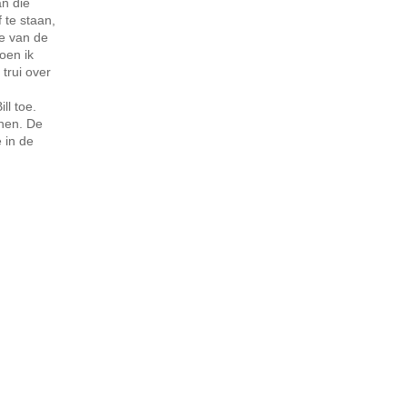
an die
 te staan,
de van de
oen ik
trui over
ll toe.
nnen. De
 in de