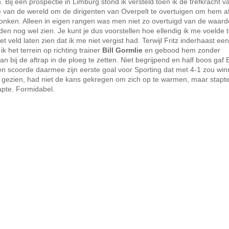
Bij een prospectie in Limburg stond ik versteld toen ik de trefkracht v
e van de wereld om de dirigenten van Overpelt te overtuigen om hem af
bonken. Alleen in eigen rangen was men niet zo overtuigd van de waar
 nog wel zien. Je kunt je dus voorstellen hoe ellendig ik me voelde t
eld laten zien dat ik me niet vergist had. Terwijl Fritz inderhaast een 
k het terrein op richting trainer
Bill Gormlie
en gebood hem zonder
bij de aftrap in de ploeg te zetten. Niet begrijpend en half boos gaf Bi
r en scoorde daarmee zijn eerste goal voor Sporting dat met 4-1 zou wi
j gezien, had niet de kans gekregen om zich op te warmen, maar stapte
apte. Formidabel.