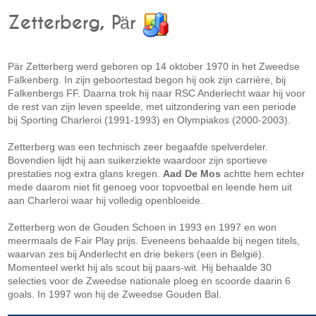
Zetterberg, Pär
Pär Zetterberg werd geboren op 14 oktober 1970 in het Zweedse
Falkenberg. In zijn geboortestad begon hij ook zijn carrière, bij
Falkenbergs FF. Daarna trok hij naar RSC Anderlecht waar hij voor
de rest van zijn leven speelde, met uitzondering van een periode
bij Sporting Charleroi (1991-1993) en Olympiakos (2000-2003).
Zetterberg was een technisch zeer begaafde spelverdeler.
Bovendien lijdt hij aan suikerziekte waardoor zijn sportieve
prestaties nog extra glans kregen.
Aad De Mos
achtte hem echter
mede daarom niet fit genoeg voor topvoetbal en leende hem uit
aan Charleroi waar hij volledig openbloeide.
Zetterberg won de Gouden Schoen in 1993 en 1997 en won
meermaals de Fair Play prijs. Eveneens behaalde bij negen titels,
waarvan zes bij Anderlecht en drie bekers (een in België).
Momenteel werkt hij als scout bij paars-wit. Hij behaalde 30
selecties voor de Zweedse nationale ploeg en scoorde daarin 6
goals. In 1997 won hij de Zweedse Gouden Bal.