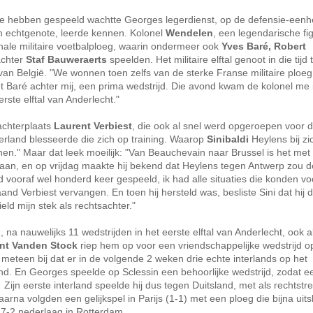
s te hebben gespeeld wachtte Georges legerdienst, op de defensie-eenh
ijn echtgenote, leerde kennen. Kolonel
Wendelen
, een legendarische fig
onale militaire voetbalploeg, waarin ondermeer ook
Yves Baré, Robert
achter
Staf Bauweraerts
speelden. Het militaire elftal genoot in die tijd
an België. "We wonnen toen zelfs van de sterke Franse militaire ploeg
t Baré achter mij, een prima wedstrijd. Die avond kwam de kolonel me 
erste elftal van Anderlecht."
achterplaats
Laurent Verbiest
, die ook al snel werd opgeroepen voor 
erland blesseerde die zich op training. Waarop
Sinibaldi
Heylens bij zic
nen." Maar dat leek moeilijk: "Van Beauchevain naar Brussel is het met
g aan, en op vrijdag maakte hij bekend dat Heylens tegen Antwerp zou 
 vooraf wel honderd keer gespeeld, ik had alle situaties die konden vo
d Verbiest vervangen. En toen hij hersteld was, besliste Sini dat hij 
ld mijn stek als rechtsachter."
a nauwelijks 11 wedstrijden in het eerste elftal van Anderlecht, ook a
nt Vanden Stock
riep hem op voor een vriendschappelijke wedstrijd o
meteen bij dat er in de volgende 2 weken drie echte interlands op het
d. En Georges speelde op Sclessin een behoorlijke wedstrijd, zodat e
.
Zijn eerste interland speelde hij dus tegen Duitsland, met als rechtstr
arna volgden een gelijkspel in Parijs (1-1) met een ploeg die bijna uits
 7-2 nederlaag in Rotterdam.