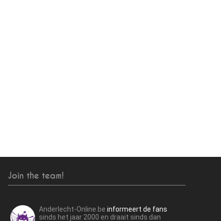
Join the team!
Anderlecht-Online.be
informeert de fans
sinds het jaar 2000 en draait sinds dan