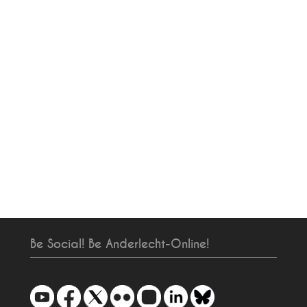
Be Social! Be Anderlecht-Online!