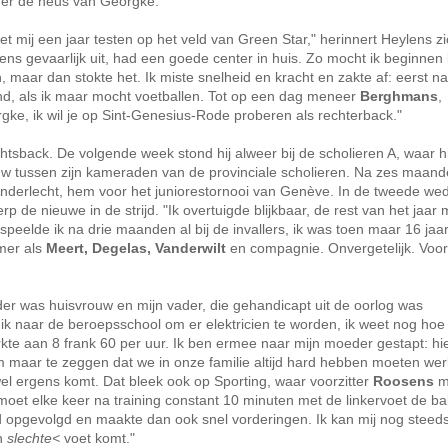
der de neus van Georgke.
iet mij een jaar testen op het veld van Green Star," herinnert Heylens z
eens gevaarlijk uit, had een goede center in huis. Zo mocht ik beginnen 
 maar dan stokte het. Ik miste snelheid en kracht en zakte af: eerst n
vond, als ik maar mocht voetballen. Tot op een dag meneer
Berghmans
,
gke, ik wil je op Sint-Genesius-Rode proberen als rechterback."
tsback. De volgende week stond hij alweer bij de scholieren A, waar hi
uw tussen zijn kameraden van de provinciale scholieren. Na zes maan
nderlecht, hem voor het juniorestornooi van Genève. In de tweede weds
de nieuwe in de strijd. "Ik overtuigde blijkbaar, de rest van het jaar 
 speelde ik na drie maanden al bij de invallers, ik was toen maar 16 jaar
amer als
Meert, Degelas, Vanderwilt
en compagnie. Onvergetelijk. Voor
er was huisvrouw en mijn vader, die gehandicapt uit de oorlog was
 ik naar de beroepsschool om er elektricien te worden, ik weet nog hoe
werkte aan 8 frank 60 per uur. Ik ben ermee naar mijn moeder gestapt: h
maar te zeggen dat we in onze familie altijd hard hebben moeten wer
wel ergens komt. Dat bleek ook op Sporting, waar voorzitter
Roosens
mi
moet elke keer na training constant 10 minuten met de linkervoet de ba
aad opgevolgd en maakte dan ook snel vorderingen. Ik kan mij nog steed
un
slechte<
voet komt."