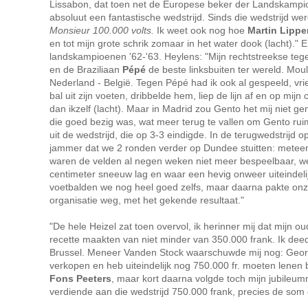
Lissabon, dat toen net de Europese beker der Landskampio
absoluut een fantastische wedstrijd. Sinds die wedstrijd w
Monsieur 100.000 volts.
Ik weet ook nog hoe
Martin Lipp
en tot mijn grote schrik zomaar in het water dook (lacht)."
landskampioenen '62-'63. Heylens: "Mijn rechtstreekse te
en de Braziliaan
Pépé
de beste linksbuiten ter wereld. Moul
Nederland - België. Tegen Pépé had ik ook al gespeeld, v
bal uit zijn voeten, dribbelde hem, liep de lijn af en op mij
dan ikzelf (lacht). Maar in Madrid zou Gento het mij niet g
die goed bezig was, wat meer terug te vallen om Gento ruimt
uit de wedstrijd, die op 3-3 eindigde. In de terugwedstrij
jammer dat we 2 ronden verder op Dundee stuitten: meteen
waren de velden al negen weken niet meer bespeelbaar, we 
centimeter sneeuw lag en waar een hevig onweer uiteindelij
voetbalden we nog heel goed zelfs, maar daarna pakte o
organisatie weg, met het gekende resultaat."
"De hele Heizel zat toen overvol, ik herinner mij dat mijn 
recette maakten van niet minder van 350.000 frank. Ik deed
Brussel. Meneer Vanden Stock waarschuwde mij nog: Georgk
verkopen en heb uiteindelijk nog 750.000 fr. moeten lenen b
Fons Peeters
, maar kort daarna volgde toch mijn jubileum
verdiende aan die wedstrijd 750.000 frank, precies de som 