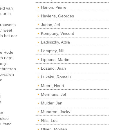
Hanon, Pierre
eid van
uur in
Heylens, Georges
 trouwens
Jurion, Jef
," weet
Kompany, Vincent
in het oor
Ladinszky, Attila
Lamptey, Nii
de Rode
h riep:
Lippens, Martin
 mijn
Lozano, Juan
debuteren.
orvallen
Lukaku, Romelu
de
Meert, Henri
Mermans, Jef
l
p
Mulder, Jan
Munaron, Jacky
en
eekse
Nilis, Luc
luitend
Olsen, Morten