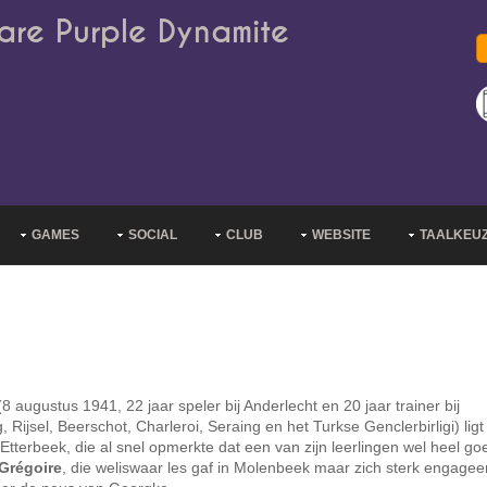
are Purple Dynamite
GAMES
SOCIAL
CLUB
WEBSITE
TAALKEU
8 augustus 1941, 22 jaar speler bij Anderlecht en 20 jaar trainer bij
ng, Rijsel, Beerschot, Charleroi, Seraing en het Turkse Genclerbirligi) lig
tterbeek, die al snel opmerkte dat een van zijn leerlingen wel heel go
Grégoire
, die weliswaar les gaf in Molenbeek maar zich sterk engagee