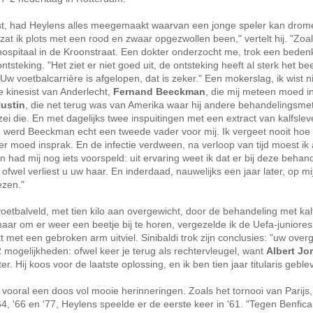
ienst, had Heylens alles meegemaakt waarvan een jonge speler kan dro
 zat ik plots met een rood en zwaar opgezwollen been," vertelt hij. "Zoa
ire hospitaal in de Kroonstraat. Een dokter onderzocht me, trok een bedenk
ntsteking. "Het ziet er niet goed uit, de ontsteking heeft al sterk het be
 voetbalcarrière is afgelopen, dat is zeker." Een mokerslag, ik wist n
de kinesist van Anderlecht,
Fernand Beeckman
, die mij meteen moed i
ustin
, die net terug was van Amerika waar hij andere behandelingsm
zei die. En met dagelijks twee inspuitingen met een extract van kalfslev
e werd Beeckman echt een tweede vader voor mij. Ik vergeet nooit hoe 
 moed insprak. En de infectie verdween, na verloop van tijd moest ik 
had mij nog iets voorspeld: uit ervaring weet ik dat er bij deze behan
fwel verliest u uw haar. En inderdaad, nauwelijks een jaar later, op mi
ezen."
tbalveld, met tien kilo aan overgewicht, door de behandeling met kalf
ar om er weer een beetje bij te horen, vergezelde ik de Uefa-juniores
et een gebroken arm uitviel. Sinibaldi trok zijn conclusies: "uw overg
 mogelijkheden: ofwel keer je terug als rechtervleugel, want
Albert Jo
er. Hij koos voor de laatste oplossing, en ik ben tien jaar titularis geble
 vooral een doos vol mooie herinneringen. Zoals het tornooi van Parijs
64, '66 en '77, Heylens speelde er de eerste keer in '61. "Tegen Benfica