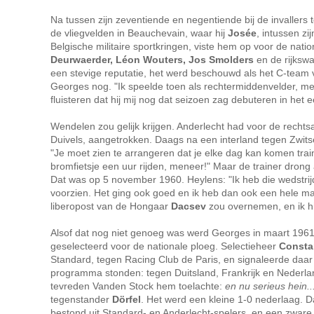
Na tussen zijn zeventiende en negentiende bij de invaller
de vliegvelden in Beauchevain, waar hij
Josée
, intussen z
Belgische militaire sportkringen, viste hem op voor de nati
Deurwaerder, Léon Wouters, Jos Smolders
en de rijksw
een stevige reputatie, het werd beschouwd als het C-team v
Georges nog. "Ik speelde toen als rechtermiddenvelder, me
fluisteren dat hij mij nog dat seizoen zag debuteren in het e
Wendelen zou gelijk krijgen. Anderlecht had voor de rechts
Duivels, aangetrokken. Daags na een interland tegen Zwits
"Je moet zien te arrangeren dat je elke dag kan komen trai
bromfietsje een uur rijden, meneer!" Maar de trainer dron
Dat was op 5 november 1960. Heylens: "Ik heb die wedstrijd
voorzien. Het ging ook goed en ik heb dan ook een hele maan
liberopost van de Hongaar
Dacsev
zou overnemen, en ik hie
Alsof dat nog niet genoeg was werd Georges in maart 1961, n
geselecteerd voor de nationale ploeg. Selectieheer
Consta
Standard, tegen Racing Club de Paris, en signaleerde daar 
programma stonden: tegen Duitsland, Frankrijk en Nederlan
tevreden Vanden Stock hem toelachte:
en nu serieus hein..
tegenstander
Dörfel
. Het werd een kleine 1-0 nederlaag. Da
bestond uit Standard- en Anderlecht-spelers, en een zware