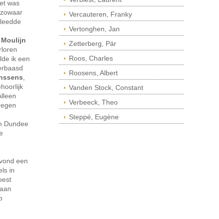
het was
 zowaar
Vercauteren, Franky
kleedde
Vertonghen, Jan
Moulijn
Zetterberg, Pär
rloren
Roos, Charles
lde ik een
erbaasd
Roosens, Albert
anssens
,
hoorlijk
Vanden Stock, Constant
Alleen
Verbeeck, Theo
regen
Steppé, Eugène
gen Dundee
e
avond een
ls in
oest
 aan
b