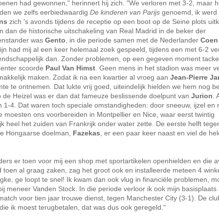
enen had gewonnen," herinnert hij zich. "We verloren met 3-2, maar 
erden we zelfs eerbiedwaardig
De kinderen van Parijs
genoemd, ik werd
ens
zich 's avonds tijdens de receptie op een boot op de Seine plots uit
 En dan de historische uitschakeling van Real Madrid in de beker der
genstander was
Gento
, in die periode samen met de Nederlander
Coen 
ijn had mij al een keer helemaal zoek gespeeld, tijdens een met 6-2 ve
riendschappelijk dan. Zonder problemen, op een gegeven moment tacke
n center scoorde
Paul Van Himst
. Geen mens in het stadion was meer v
emakkelijk maken. Zodat ik na een kwartier al vroeg aan
Jean-Pierre J
e te ontnemen. Dat lukte vrij goed, uiteindelijk hielden we hem nog be
d op de Heizel was er dan dat fameuze beslissende doelpunt van
Jurion
. 
 1-4. Dat waren toch speciale omstandigheden: door sneeuw, ijzel en 
moesten ons voorbereiden in Montpellier en Nice, waar eerst twintig
k heel het zuiden van Frankrijk onder water zette. De eerste helft te
nze Hongaarse doelman,
Fazekas
, er een paar keer naast en viel de hel
ouders er toen voor mij een shop met sportartikelen openhielden en die 
 toen al graag zaken, zag het groot ook en installeerde meteen 4 winke
e, ge loopt te snel! Ik kwam dan ook vlug in financiële problemen, m
ij meneer Vanden Stock. In die periode verloor ik ook mijn basisplaats
match voor tien jaar trouwe dienst, tegen Manchester City (3-1). De clu
die ik moest terugbetalen, dat was dus ook geregeld."