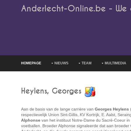
Anderlecht-Online.be - We 
HOMEPAGE
NIEUWS
TEAM
MULTIMEDIA
Heylens, Georges
Aan de basis van de lange carrière van
Georges Heylens
(
respectievelijk Union Sint-Gillis, KV Kortrijk, E. Aalst, Serai
Alphonse
van het instituut Notre-Dame du Sacré-Coeur in E
voetballen. Broeder Alphonse signaleerde dat aan broeder