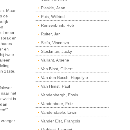
Plaskie, Jean
men. Maar
ls de
Puis, Wilfried
elijk
Rensenbrink, Rob
en
iet meer
Ruiter, Jan
nsprak en
Scifo, Vincenzo
ethodes
er en
Stockman, Jacky
hij twee
alleen
Vaillant, Arsène
deling
Van Binst, Gilbert
jn 21ste,
Van den Bosch, Hippolyte
Van Himst, Paul
slever.
 naar het
Vandenbergh, Erwin
ewicht is
Vandenboer, Fritz
rdan
ven!"
Vandendaele, Erwin
, vroeger
Vander Elst, François
Verbiest, Laurent