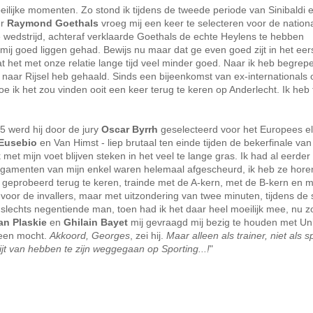
moeilijke momenten. Zo stond ik tijdens de tweede periode van Sinibaldi
er
Raymond Goethals
vroeg mij een keer te selecteren voor de nation
de wedstrijd, achteraf verklaarde Goethals de echte Heylens te hebben
ij goed liggen gehad. Bewijs nu maar dat ge even goed zijt in het eerst
at het met onze relatie lange tijd veel minder goed. Naar ik heb begrep
naar Rijsel heb gehaald. Sinds een bijeenkomst van ex-internationals 
 hoe ik het zou vinden ooit een keer terug te keren op Anderlecht. Ik heb
65 werd hij door de jury
Oscar Byrrh
geselecteerd voor het Europees elf
 Eusebio
en Van Himst - liep brutaal ten einde tijden de bekerfinale van
 met mijn voet blijven steken in het veel te lange gras. Ik had al eerde
ligamenten van mijn enkel waren helemaal afgescheurd, ik heb ze hore
r geprobeerd terug te keren, trainde met de A-kern, met de B-kern en 
voor de invallers, maar met uitzondering van twee minuten, tijdens de 
s slechts negentiende man, toen had ik het daar heel moeilijk mee, nu zo
an Plaskie
en
Ghilain Bayet
mij gevraagd mij bezig te houden met Uni
heen mocht.
Akkoord, Georges
, zei hij.
Maar alleen als trainer, niet als s
pijt van hebben te zijn weggegaan op Sporting...!
"