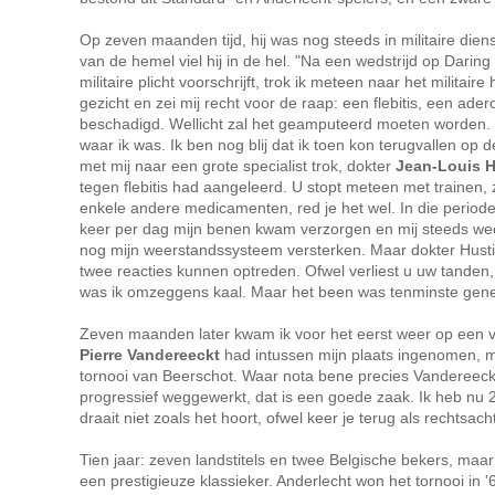
Op zeven maanden tijd, hij was nog steeds in militaire d
van de hemel viel hij in de hel. "Na een wedstrijd op Daring
militaire plicht voorschrijft, trok ik meteen naar het milita
gezicht en zei mij recht voor de raap: een flebitis, een adero
beschadigd. Wellicht zal het geamputeerd moeten worden. Uw
waar ik was. Ik ben nog blij dat ik toen kon terugvallen op 
met mij naar een grote specialist trok, dokter
Jean-Louis H
tegen flebitis had aangeleerd. U stopt meteen met trainen, 
enkele andere medicamenten, red je het wel. In die period
keer per dag mijn benen kwam verzorgen en mij steeds weer
nog mijn weerstandssysteem versterken. Maar dokter Hustin 
twee reacties kunnen optreden. Ofwel verliest u uw tanden, o
was ik omzeggens kaal. Maar het been was tenminste gen
Zeven maanden later kwam ik voor het eerst weer op een voe
Pierre Vandereeckt
had intussen mijn plaats ingenomen, ma
tornooi van Beerschot. Waar nota bene precies Vandereeckt m
progressief weggewerkt, dat is een goede zaak. Ik heb nu 2
draait niet zoals het hoort, ofwel keer je terug als rechtsacht
Tien jaar: zeven landstitels en twee Belgische bekers, maar
een prestigieuze klassieker. Anderlecht won het tornooi in '