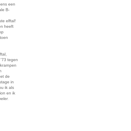
 eens een
ale B-
e elftal!
en heeft
op
 toen
tal,
 '73 tegen
r krampen
n
met de
stage in
u ik als
on en ik
peler.