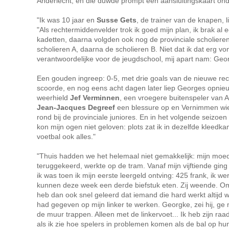
Anderlecht, en die duwde prompt een aansluitingskaart on
"Ik was 10 jaar en
Susse Gets
, de trainer van de knapen, l
"Als rechtermiddenvelder trok ik goed mijn plan, ik brak al 
kadetten, daarna volgden ook nog de provinciale scholieren,
scholieren A, daarna de scholieren B. Niet dat ik dat erg 
verantwoordelijke voor de jeugdschool, mij apart nam: Geor
Een gouden ingreep: 0-5, met drie goals van de nieuwe rech
scoorde, en nog eens acht dagen later liep Georges opnie
weerhield
Jef Verminnen
, een vroegere buitenspeler van A
Jean-Jacques Degreef
een blessure op en Vernimmen wierp 
rond bij de provinciale juniores. En in het volgende seizoen
kon mijn ogen niet geloven: plots zat ik in dezelfde kleedk
voetbal ook alles."
"Thuis hadden we het helemaal niet gemakkelijk: mijn moed
teruggekeerd, werkte op de tram. Vanaf mijn vijftiende ging
ik was toen ik mijn eerste leergeld ontving: 425 frank, ik 
kunnen deze week een derde biefstuk eten. Zij weende. Om 
heb dan ook snel geleerd dat iemand die hard werkt altijd 
had gegeven op mijn linker te werken. Georgke, zei hij, ge 
de muur trappen. Alleen met de linkervoet... Ik heb zijn r
als ik zie hoe spelers in problemen komen als de bal op h