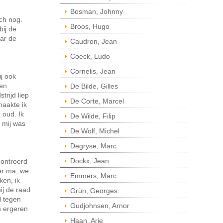
Bosman, Johnny
ich nog.
Broos, Hugo
bij de
aar de
Caudron, Jean
Coeck, Ludo
Cornelis, Jean
j ook
den
De Bilde, Gilles
trijd liep
De Corte, Marcel
maakte ik
 oud. Ik
De Wilde, Filip
 mij was
De Wolf, Michel
Degryse, Marc
Dockx, Jean
 ontroerd
ier ma, we
Emmers, Marc
ken, ik
j de raad
Grün, Georges
l tegen
Gudjohnsen, Arnor
s ergeren
Haan, Arie