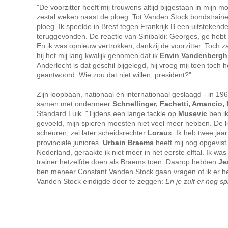
"De voorzitter heeft mij trouwens altijd bijgestaan in mijn 
zestal weken naast de ploeg. Tot Vanden Stock bondstrain
ploeg. Ik speelde in Brest tegen Frankrijk B een uitsteken
teruggevonden. De reactie van Sinibaldi: Georges, ge hebt m
En ik was opnieuw vertrokken, dankzij de voorzitter. Toch z
hij het mij lang kwalijk genomen dat ik
Erwin Vandenbergh
Anderlecht is dat geschil bijgelegd, hij vroeg mij toen toch
geantwoord: Wie zou dat niet willen, president?"
Zijn loopbaan, nationaal én internationaal geslaagd - in 19
samen met ondermeer
Schnellinger, Fachetti, Amancio,
Standard Luik. "Tijdens een lange tackle op
Musevic
ben ik
gevoeld, mijn spieren moesten niet veel meer hebben. De 
scheuren, zei later scheidsrechter
Loraux
. Ik heb twee jaa
provinciale juniores.
Urbain Braems
heeft mij nog opgevist 
Nederland, geraakte ik niet meer in het eerste elftal. Ik wa
trainer hetzelfde doen als Braems toen. Daarop hebben
Je
ben meneer Constant Vanden Stock gaan vragen of ik er 
Vanden Stock eindigde door te zeggen:
En je zult er nog s